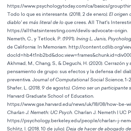
h
ttps://www.psychologytoday.com/ca/basics/groupthin
Todo lo que es interesante. (2018, 2 de ene
ro). El orige
diablo' es más literal de lo que
crees. All That's Interes
ti
https://allthatsinteresting.com/devils-advocate-
origin.
Nemeth, C., y Tetlock, P. (1991).
Irving L. Janis, Psycholo
de California: In Memoriam.
http://content.cdlib.org/vi
docId=hb4t1nb2bd&doc.view=frames&chunk.id=div000
Akhmad, M., Chang, S., & Deguchi, H. (2020). Cerrazón y 
pensamiento de grupo: sus efectos y la defensa del di
preventiva. J
ournal of Computational Social Science,
1-2
Shafer, L. (2018, 9 de agosto
). Cómo ser un participante 
Harvard Graduate School of E
ducation.
https://www.gse.harvard.edu/news/uk/18/08/how-be-w
Charlan J. Nemeth: UC Psych
. Charlan J. Nemeth | UC Psy
https://psychology.berkeley.edu/people/charlan-j-nem
Schlitz, I. (2018, 10 de juli
o). Deja de hacer de abogado de