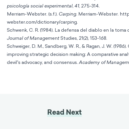
psicología social experimental
,
41
, 275-314.
Merriam-Webster. (s.f.).
Carping
. Merriam-Webster.
htt
webster.com/dictionary/carping
.
Schwenk, C. R. (1984). La defensa del diablo en la toma 
Journal of Managem
en
t
Studies, 21(2), 153-168.
Schweiger, D. M., Sandberg, W. R., & Ragan, J. W. (1986)
improving strategic decision making: A comparative analys
devil's advocacy, and consensus.
Academy of Manageme
Read Next