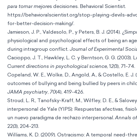
para tomar mejore
s decisiones. Behavioral
Scientist.
https://behavioralscientist.org/stop-playing-devils-ad
for-better-deci
sion-making/.
Jamieson, J. P., Valdesolo, P., y Peters, B. J. (2014). ¿Si
physiological and psychological effects of being an age
during intragroup conflict.
Journal of Experimental Soci
Cacioppo, J. T., Hawkley, L. C. y Berntson, G. G. (2003). 
C
urrent directions in psychological science,
1
2(
3), 71-74.
Copeland, W. E., Wolke, D., Angold, A., & Costello, E. J. 
outcomes of bullying and being bullied by peers in ch
JAMA psychiatry
,
70
(4), 419-426.
Stroud, L. R., Tanofsky-Kraff, M., Wilfley, D. E., & Salovey
interpersonal de Yale (YIPS): Respuestas afectivas, fisio
un nuevo paradigma de rechazo interpersona
l. Annals o
22(3), 204-213.
Williams, K. D. (2009). Ostracismo: A temporal need-thr