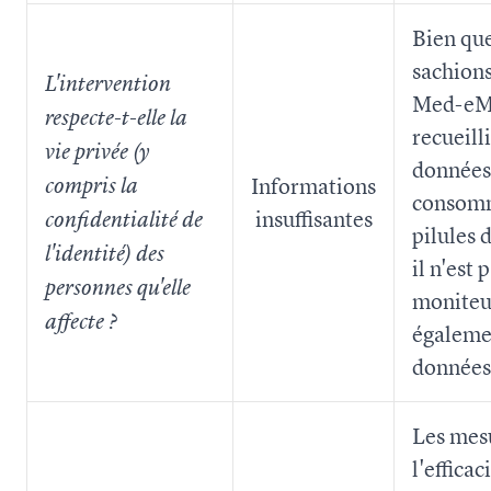
Bien qu
sachions
L'intervention
Med-eMo
respecte-t-elle la
recueill
vie privée (y
données 
Informations
compris la
consomm
insuffisantes
confidentialité de
pilules 
l'identité) des
il n'est p
personnes qu'elle
moniteur
affecte ?
égaleme
données
Les mes
l'efficac