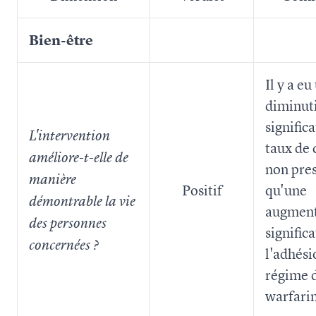
Bien-être
Il y a eu
diminut
signific
L'intervention
taux de 
améliore-t-elle de
non pres
manière
Positif
qu'une
démontrable la vie
augment
des personnes
signific
concernées ?
l'adhési
régime 
warfari