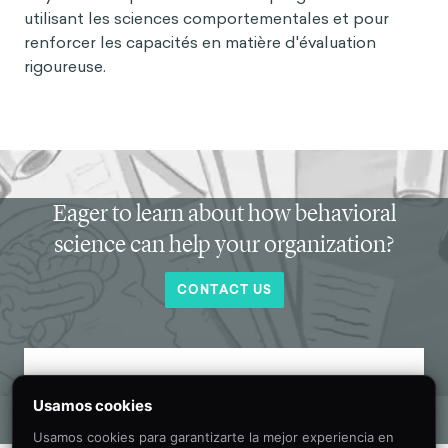
utilisant les sciences comportementales et pour
renforcer les capacités en matière d'évaluation
rigoureuse.
Eager to learn about how behavioral
science can help your organization?
CONTACT US
Get new behavioral science insights in
Usamos cookies
your inbox every month.
Usamos cookies para garantizarte la mejor experiencia en